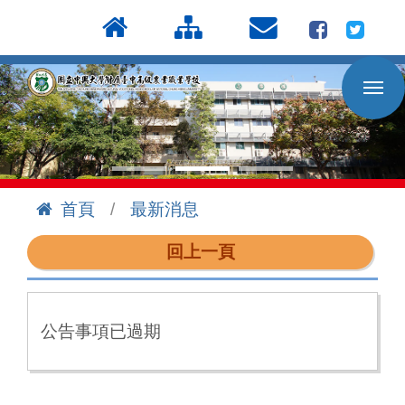
按
:::
Enter
到
主
要
內
容
區
首頁
最新消息
:::
回上一頁
公告事項已過期