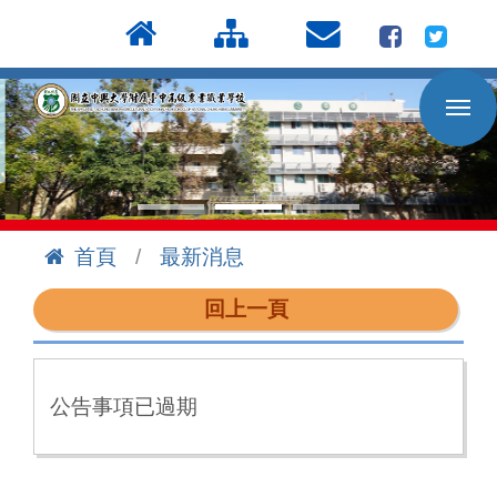
按
:::
Enter
到
主
要
內
容
區
首頁
最新消息
:::
回上一頁
公告事項已過期