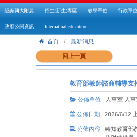
認識興大附農
招生(新生)專區
教學單位
行政單
政府公開資訊
Internatinal education
首頁
最新消息
:::
回上一頁
教育部教師諮商輔導支
公佈單位
人事室 人事
公佈日期
2026/6/12 
公佈內容
轉知教育部