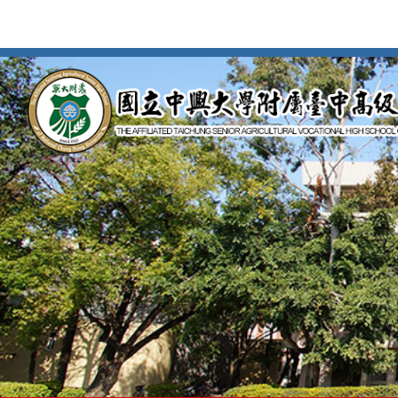
按
Enter
到
主
要
內
容
區