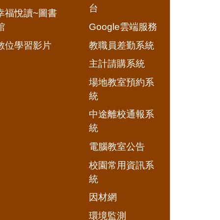
台
幸福悅讀~圖書
館
Google雲端服務
數位學習影片
教職員差勤系統
主計請購系統
場地教室預約系
統
中途離校通報系
統
電腦教室公告
校園常用資訊系
統
因材網
環境監測