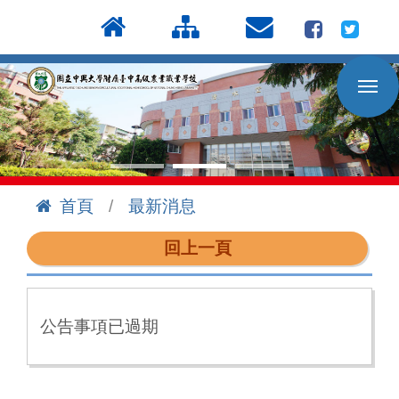
按
:::
Enter
到
主
要
內
容
區
首頁
最新消息
:::
回上一頁
公告事項已過期