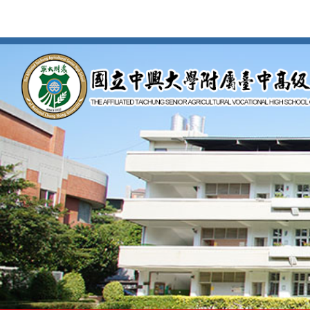
按
Enter
到
主
要
內
容
區