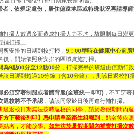
並於當日攜帶變更打掃日期家長證明書)。
掃者，依規定處份
，
居住偏遠地區或特殊狀況再請導師
補打掃人數過多而造成打掃人力不均，故限制每日變更
行補打掃。
照所安排的日期到校打掃，
9：00準時在
健康中心前廣
名後，開始依照所安排的區域實施打掃。
為9點00分至12點00分
，打掃完畢的班級由值勤行
若該日遲到超過10分鐘（含10分鐘），則該日返校打
掃必須穿著制服或者體育服(全班統一即可)
，不可穿著
次返校將不予承認
，請該同學於日後再進行補打掃。
班級返校日期無法按時返校的同學，請於暑假期間內返
下方下載後列印】
憑申請單
至衛生組報到
，點名後依照
要點名，才能放學。
如無法於暑假期間內補齊打掃次數