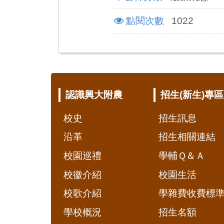
點閱次數
1022
:::
認識興大附農
招生(新生)專區
校史
招生訊息
沿革
招生相關連結
校園巡禮
學輔Ｑ＆Ａ
校徽介紹
校園生活
校歌介紹
學雜費收費標
學校概況
招生名額