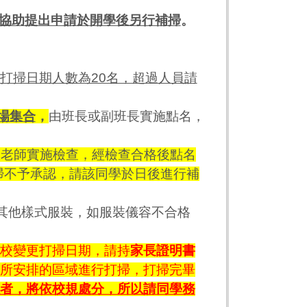
協助提出申請於開學後另行補掃
。
打掃日期人數為20名，超過人員請
場集合
，
由班長或副班長實施點名，
政老師實施檢查，經檢查合格後點名
掃不予承認，請該同學於日後進行補
其他樣式服裝，如服裝儀容不合格
校變更打掃日期，請持
家長證明書
所安排的區域進行打掃，打掃完畢
者，將依校規處分，所以請同學務