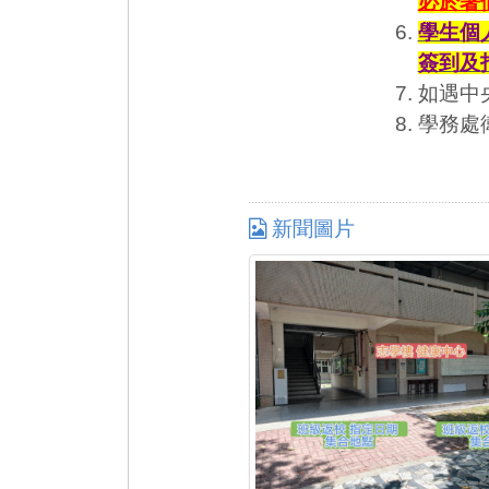
必於暑
學生個
簽到及
如遇中
學務處衛
新聞圖片