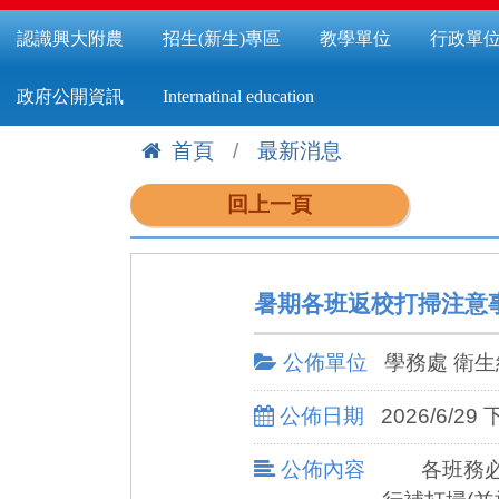
認識興大附農
招生(新生)專區
教學單位
行政單
政府公開資訊
Internatinal education
首頁
最新消息
:::
回上一頁
暑期各班返校打掃注意
公佈單位
學務處 衛生
公佈日期
2026/6/29 
公佈內容
各班務必遵