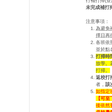
行補打掃(
未完成補打
注意事項：
為避免
擇日再
各班依
並於點
打掃時間
放學。
打掃。
返校打
者，
該
如指定
【可至
後依然