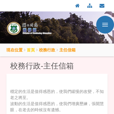
:::
按
:::
Enter
到
主
要
內
容
區
現在位置
首頁
校務行政
主任信箱
校務行政-主任信箱
穩定的生活是值得感恩的，使我們緩慢的改變，不知
老之將至。
波動的生活是值得感恩的，使我們增廣歷練，張開慧
眼，在老去的時候沒有遺憾。