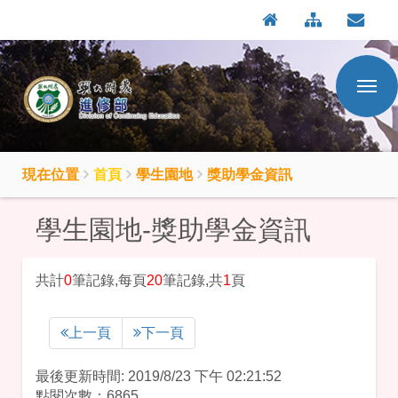
:::
按
:::
Enter
到
主
要
內
容
區
現在位置
首頁
學生園地
獎助學金資訊
學生園地-獎助學金資訊
共計
0
筆記錄,每頁
20
筆記錄,共
1
頁
上一頁
下一頁
最後更新時間: 2019/8/23 下午 02:21:52
點閱次數：6865