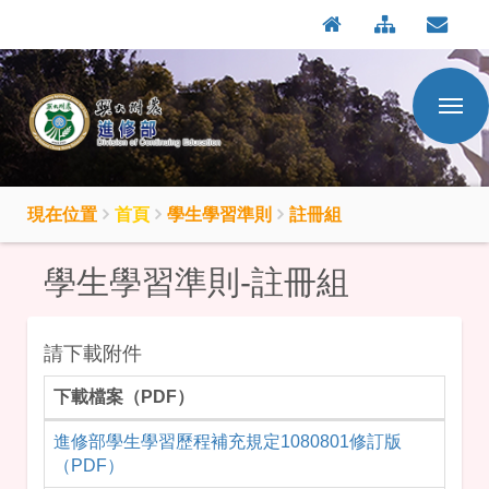
:::
按
:::
Enter
到
主
要
內
容
區
現在位置
首頁
學生學習準則
註冊組
學生學習準則-註冊組
請下載附件
下載檔案（PDF）
PDF 下載檔案
進修部學生學習歷程補充規定1080801修訂版
（PDF）