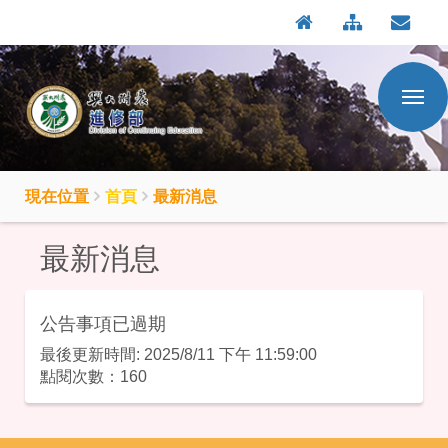
:::
按
:::
Enter
到
主
要
內
容
區
現在位置
首頁
最新消息
最新消息
公告事項已過期
最後更新時間: 2025/8/11 下午 11:59:00
點閱次數：160
:::