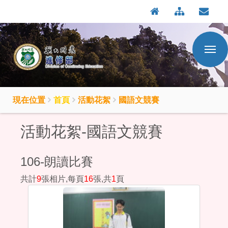
:::
按
:::
Enter
到
主
要
內
容
區
現在位置
首頁
活動花絮
國語文競賽
活動花絮-國語文競賽
106-朗讀比賽
共計
9
張相片,每頁
16
張,共
1
頁