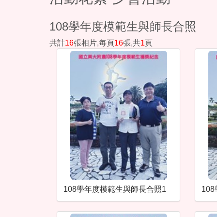
108學年度模範生與師長合照
共計
16
張相片,每頁
16
張,共
1
頁
108學年度模範生與師長合照1
10