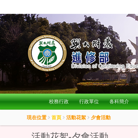
:::
按
:::
Enter
到
主
要
內
容
區
校務行政
行政單位
各科簡介
現在位置
首頁
活動花絮
夕會活動
活動花絮-夕會活動