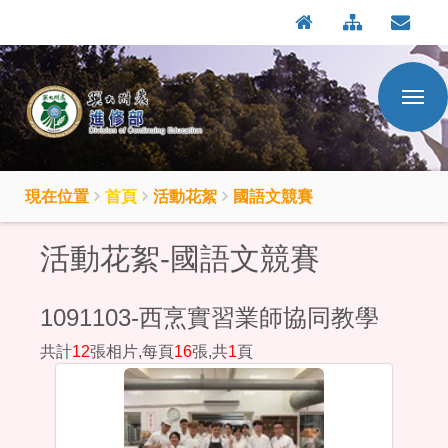
:::
按
:::
Enter
到
主
要
內
容
區
現在位置
首頁
活動花絮
國語文競賽
活動花絮-國語文競賽
1091103-西烹實習業師協同教學
共計
12
張相片,每頁
16
張,共
1
頁