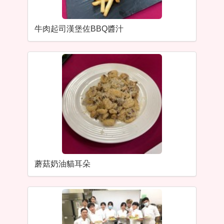
牛肉起司漢堡佐BBQ醬汁
蘑菇奶油貓耳朵