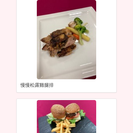
慢慢松露雞腿排