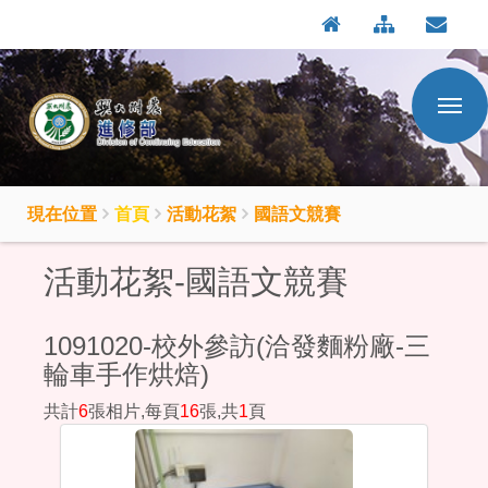
:::
按
:::
Enter
到
主
要
內
容
區
現在位置
首頁
活動花絮
國語文競賽
活動花絮-國語文競賽
1091020-校外參訪(洽發麵粉廠-三
輪車手作烘焙)
共計
6
張相片,每頁
16
張,共
1
頁