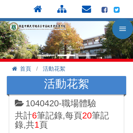
按
:::
Enter
到
主
要
內
容
區
首頁
活動花絮
:::
活動花絮
1040420-職場體驗
共計
6
筆記錄,每頁
20
筆記
錄,共
1
頁