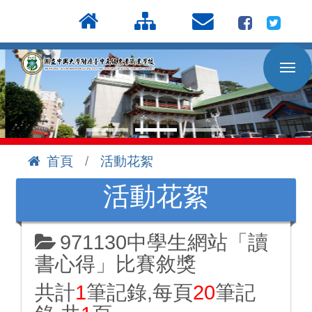
按
:::
Enter
到
主
要
內
容
區
首頁
活動花絮
:::
活動花絮
971130中學生網站「讀
書心得」比賽敘獎
共計
1
筆記錄,每頁
20
筆記