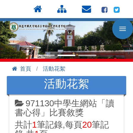
按
:::
Enter
到
主
要
內
容
區
首頁
活動花絮
:::
活動花絮
971130中學生網站「讀
書心得」比賽敘獎
共計
1
筆記錄,每頁
20
筆記