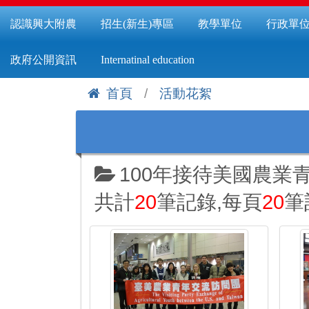
認識興大附農
招生(新生)專區
教學單位
行政單
政府公開資訊
Internatinal education
首頁
活動花絮
:::
100年接待美國農業
共計
20
筆記錄,每頁
20
筆