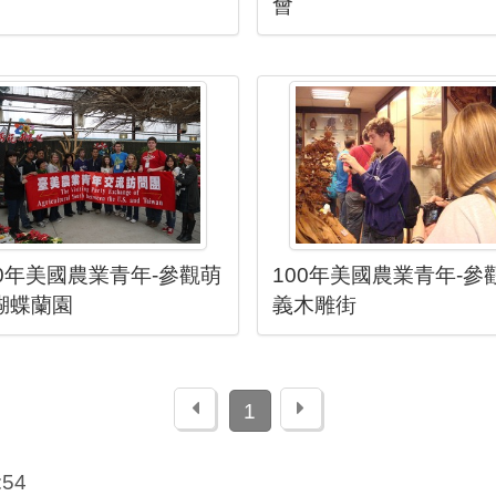
會
00年美國農業青年-參觀萌
100年美國農業青年-參
蝴蝶蘭園
義木雕街
上一頁
下一頁
1
:54