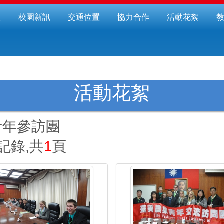
位
校園新訊
交通位置
協力合作
活動花絮
活動花絮
青年參訪團
記錄,共
1
頁