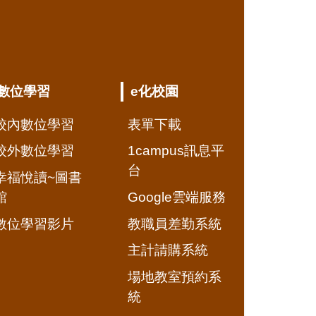
數位學習
e化校園
校內數位學習
表單下載
校外數位學習
1campus訊息平
台
幸福悅讀~圖書
館
Google雲端服務
數位學習影片
教職員差勤系統
主計請購系統
場地教室預約系
統