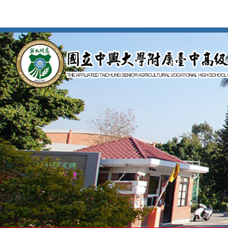
按
Enter
到
主
要
內
容
區