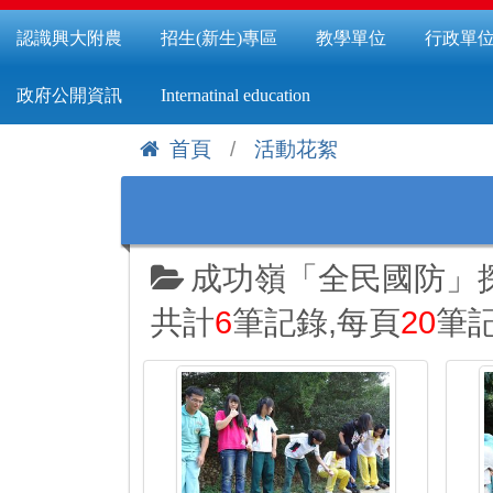
認識興大附農
招生(新生)專區
教學單位
行政單
政府公開資訊
Internatinal education
首頁
活動花絮
:::
成功嶺「全民國防」
共計
6
筆記錄,每頁
20
筆記