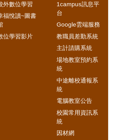
校外數位學習
1campus訊息平
台
幸福悅讀~圖書
館
Google雲端服務
數位學習影片
教職員差勤系統
主計請購系統
場地教室預約系
統
中途離校通報系
統
電腦教室公告
校園常用資訊系
統
因材網