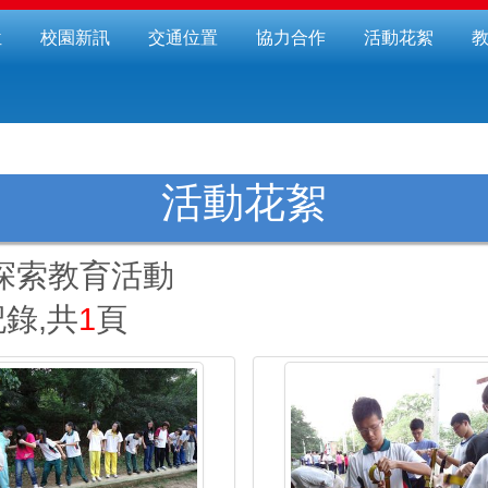
位
校園新訊
交通位置
協力合作
活動花絮
活動花絮
探索教育活動
錄,共
1
頁