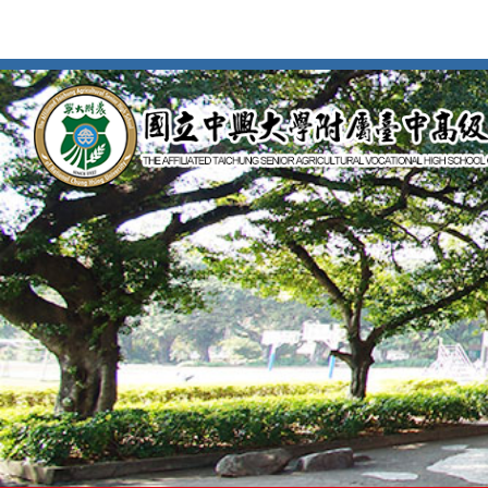
按
Enter
到
主
要
內
容
區