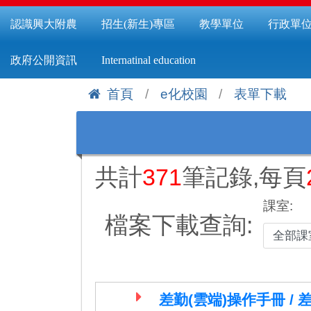
認識興大附農
招生(新生)專區
教學單位
行政單
政府公開資訊
Internatinal education
首頁
e化校園
表單下載
:::
共計
371
筆記錄,每頁
課室:
檔案下載查詢:
差勤(雲端)操作手冊 /