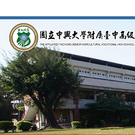
按
Enter
到
主
要
內
容
區