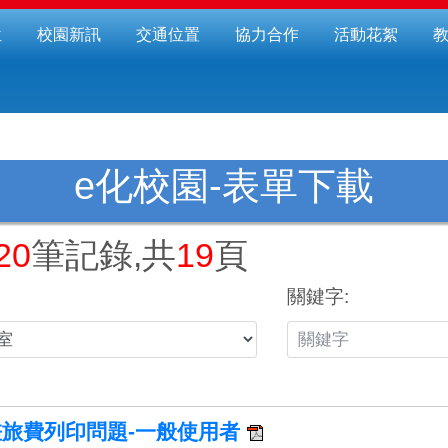
位
校園新訊
交通位置
協力合作
活動花絮
e化校園-表單下載
20
筆記錄,共
19
頁
關鍵字:
 差旅費列印問題-一般使用者