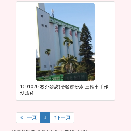
1091020-校外參訪(洽發麵粉廠-三輪車手作
烘焙)4
上一頁
1
下一頁