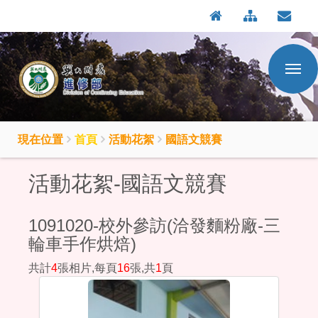
:::
按
:::
Enter
到
主
要
內
容
區
現在位置
首頁
活動花絮
國語文競賽
活動花絮-國語文競賽
1091020-校外參訪(洽發麵粉廠-三
輪車手作烘焙)
共計
4
張相片,每頁
16
張,共
1
頁