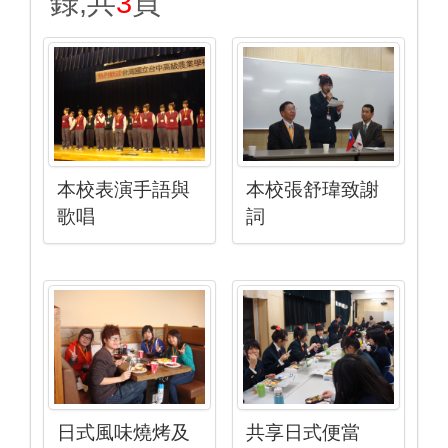
錄,共
3
頁
本校表演手語與
本校張舒瑋致謝
歌唱
詞
日式風味燒烤及
共享日式便當