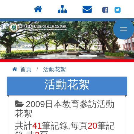
按
:::
Enter
到
主
要
內
容
區
首頁
活動花絮
:::
活動花絮
2009日本教育參訪活動
花絮
共計
41
筆記錄,每頁
20
筆記