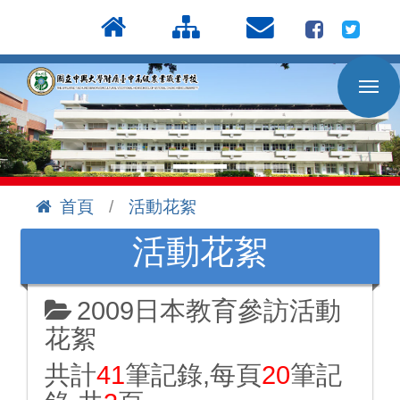
按
:::
Enter
到
主
要
內
容
區
首頁
活動花絮
:::
活動花絮
2009日本教育參訪活動
花絮
共計
41
筆記錄,每頁
20
筆記