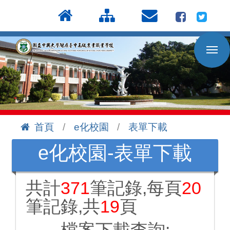
按
:::
Enter
到
主
要
內
容
區
首頁
e化校園
表單下載
:::
e化校園-表單下載
共計
371
筆記錄,每頁
20
筆記錄,共
19
頁