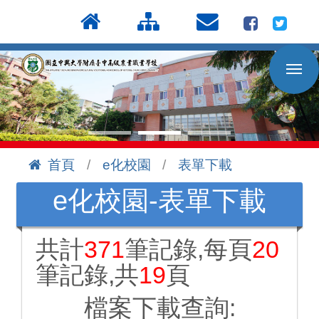
按
:::
Enter
到
主
要
內
容
區
首頁
e化校園
表單下載
:::
e化校園-表單下載
共計
371
筆記錄,每頁
20
筆記錄,共
19
頁
檔案下載查詢: