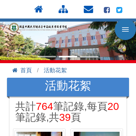
按
:::
Enter
到
主
要
內
容
區
首頁
活動花絮
:::
活動花絮
共計
764
筆記錄,每頁
20
筆記錄,共
39
頁