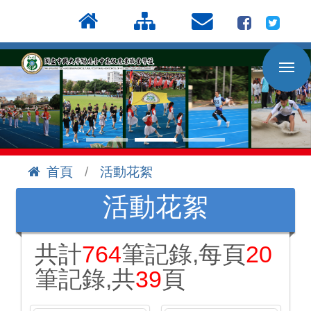
按
:::
Enter
到
主
要
內
容
區
首頁
活動花絮
:::
活動花絮
共計
764
筆記錄,每頁
20
筆記錄,共
39
頁