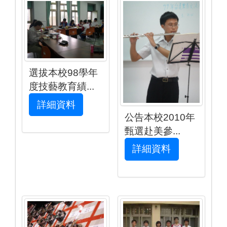
選拔本校98學年
度技藝教育績...
詳細資料
公告本校2010年
甄選赴美參...
詳細資料