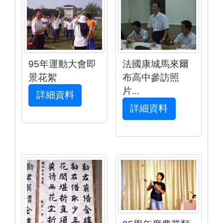
95年運動大會即
法國康城馬來爾
景花絮
布高中參訪照
片...
詳細資料
詳細資料