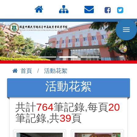
按
:::
Enter
到
主
要
內
容
區
首頁
活動花絮
:::
活動花絮
共計
764
筆記錄,每頁
20
筆記錄,共
39
頁