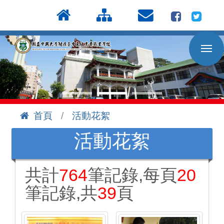
按
:::
Enter
到
主
要
內
容
區
首頁
活動花絮
:::
活動花絮
共計
764
筆記錄,每頁
20
筆記錄,共
39
頁