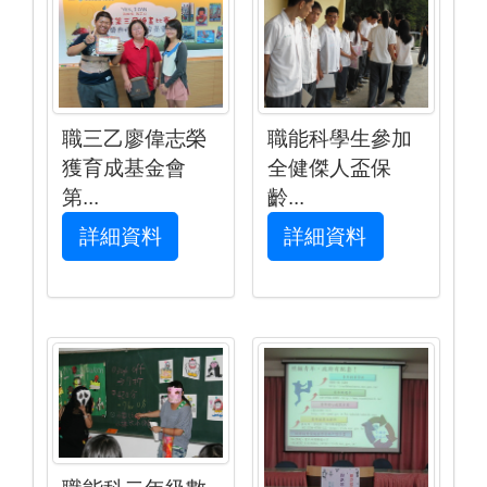
職三乙廖偉志榮
職能科學生參加
獲育成基金會
全健傑人盃保
第...
齡...
詳細資料
詳細資料