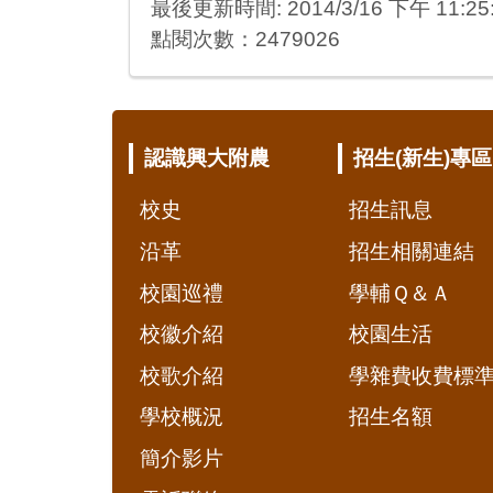
最後更新時間: 2014/3/16 下午 11:25
點閱次數：2479026
:::
認識興大附農
招生(新生)專區
校史
招生訊息
沿革
招生相關連結
校園巡禮
學輔Ｑ＆Ａ
校徽介紹
校園生活
校歌介紹
學雜費收費標
學校概況
招生名額
簡介影片