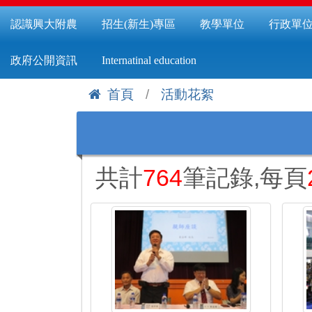
認識興大附農
招生(新生)專區
教學單位
行政單
政府公開資訊
Internatinal education
首頁
活動花絮
:::
共計
764
筆記錄,每頁