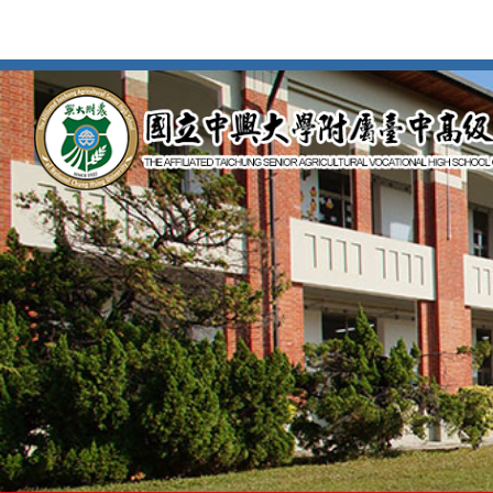
按
Enter
到
主
要
內
容
區