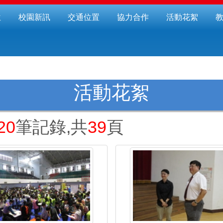
位
校園新訊
交通位置
協力合作
活動花絮
活動花絮
20
筆記錄,共
39
頁