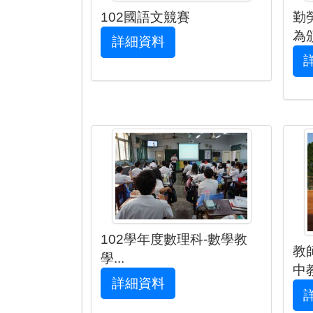
102國語文競賽
勤
為頒
詳細資料
102學年度數理科-數學教
教
學...
中教
詳細資料