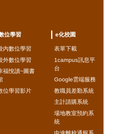
數位學習
e化校園
校內數位學習
表單下載
校外數位學習
1campus訊息平
台
幸福悅讀~圖書
館
Google雲端服務
數位學習影片
教職員差勤系統
主計請購系統
場地教室預約系
統
中途離校通報系