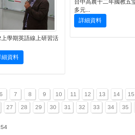
台中高農十二年國教五
多元...
詳細資料
02上學期英語線上研習活
詳細資料
6
7
8
9
10
11
12
13
14
15
27
28
29
30
31
32
33
34
35
:54