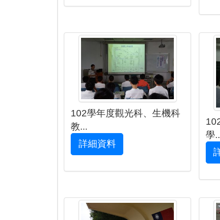
102學年度觀光科、生機科
1
教...
學..
詳細資料