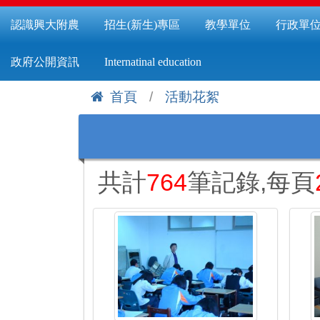
認識興大附農
招生(新生)專區
教學單位
行政單
政府公開資訊
Internatinal education
首頁
活動花絮
:::
共計
764
筆記錄,每頁