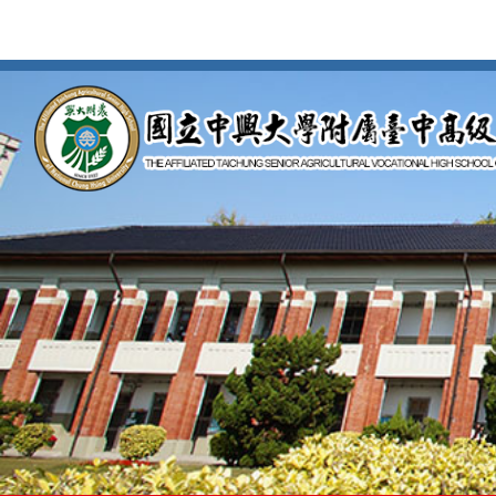
按
Enter
到
主
要
內
容
區