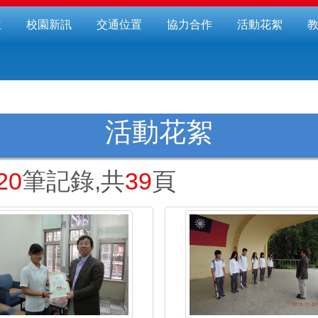
位
校園新訊
交通位置
協力合作
活動花絮
活動花絮
20
筆記錄,共
39
頁