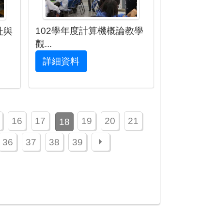
102學年度計算機概論教學
社與
觀...
詳細資料
16
17
19
20
21
18
下一頁
36
37
38
39