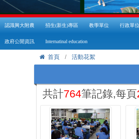
認識興大附農
招生(新生)專區
教學單位
行政單
政府公開資訊
Internatinal education
首頁
活動花絮
:::
共計
764
筆記錄,每頁