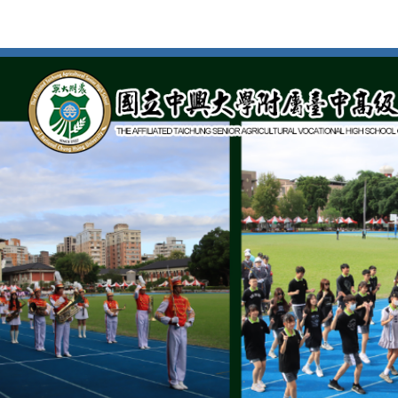
按
Enter
到
主
要
內
容
區