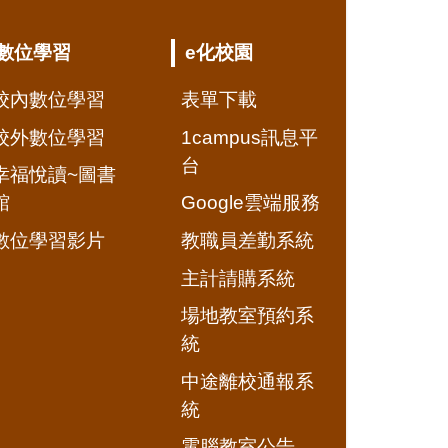
數位學習
e化校園
校內數位學習
表單下載
校外數位學習
1campus訊息平
台
幸福悅讀~圖書
館
Google雲端服務
數位學習影片
教職員差勤系統
主計請購系統
場地教室預約系
統
中途離校通報系
統
電腦教室公告