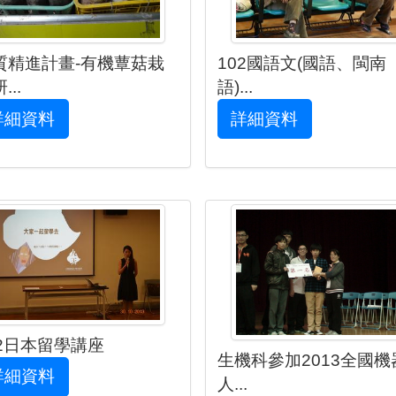
質精進計畫-有機蕈菇栽
102國語文(國語、閩南
...
語)...
詳細資料
詳細資料
02日本留學講座
生機科參加2013全國機
詳細資料
人...