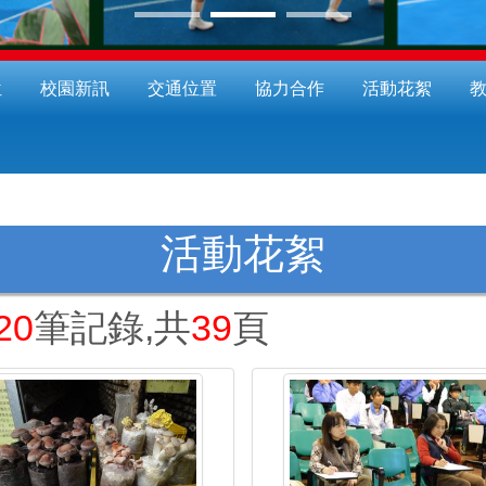
位
校園新訊
交通位置
協力合作
活動花絮
活動花絮
20
筆記錄,共
39
頁